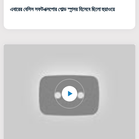
এবারের বেসিস সফটএক্সপোর গোল্ড স্পন্সর হিসেবে ছিলো হুয়াওয়ে