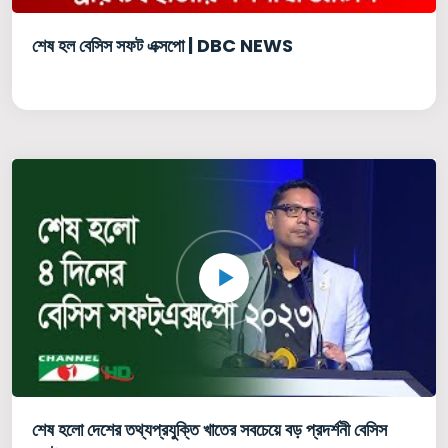
শেষ হল বেসিস সফট এক্সপো | DBC NEWS
শেষ হলো দেশের তথ্যপ্রযুক্তি খাতের সবচেয়ে বড় প্রদর্শনী বেসিস