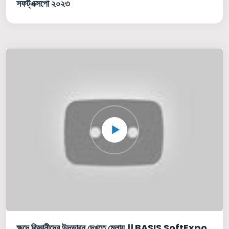
সফট্এক্সপো ২০২৩
ক্ষুদে বিজ্ঞানীদের উদ্ভাবন দেখতে মেলায় ।। BASIS SoftExpo