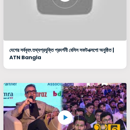
দেশের সর্ববৃহৎ তথ্যপ্রযুক্তি প্রদর্শনী বেসিস সফটএক্সপো অনুষ্ঠিত |
ATN Bangla