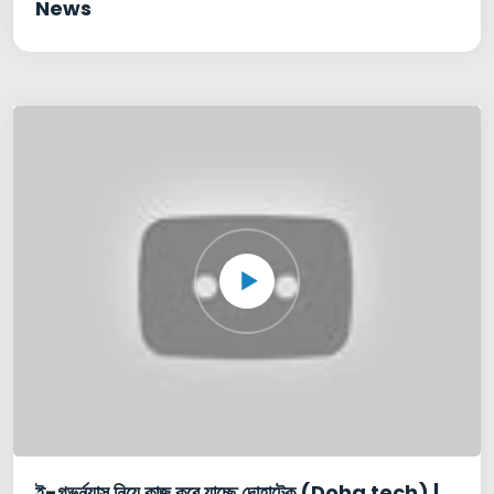
News
ই-গভর্ন্যান্স নিয়ে কাজ করে যাচ্ছে দোহাটেক (Doha tech) |