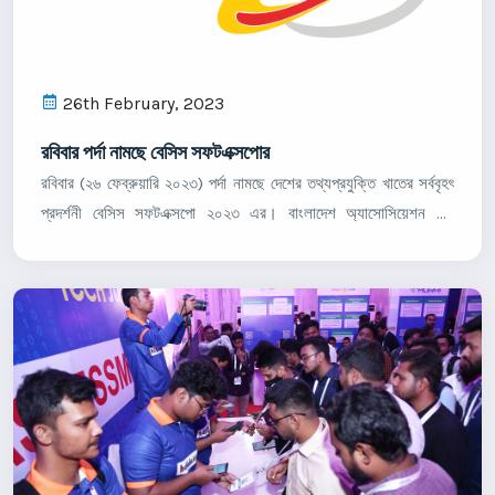
26th February, 2023
রবিবার পর্দা নামছে বেসিস সফটএক্সপোর
রবিবার (২৬ ফেব্রুয়ারি ২০২৩) পর্দা নামছে দেশের তথ্যপ্রযুক্তি খাতের সর্ববৃহৎ
প্রদর্শনী বেসিস সফটএক্সপো ২০২৩ এর। বাংলাদেশ অ্যাসোসিয়েশন অব
সফটওয়্যার অ্যান্ড ইনফরমেশন সার্ভিসেস (বেসিস) আয়োজিত চারদিনব্যাপী